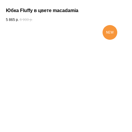
Юбка Fluffy в цвете macadamia
5 865
р.
6 900
р.
NEW